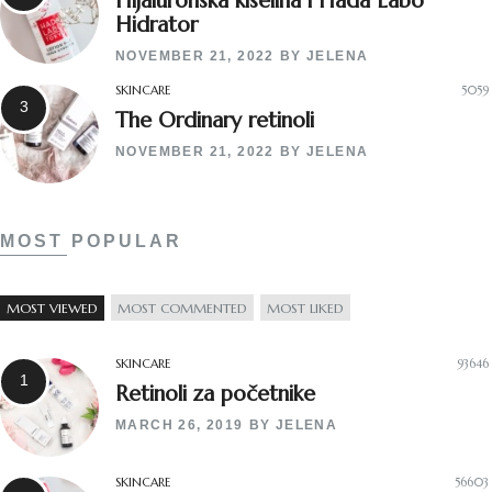
Hidrator
NOVEMBER 21, 2022
BY
JELENA
SKINCARE
5059
The Ordinary retinoli
NOVEMBER 21, 2022
BY
JELENA
MOST POPULAR
MOST VIEWED
MOST COMMENTED
MOST LIKED
SKINCARE
93646
Retinoli za početnike
MARCH 26, 2019
BY
JELENA
SKINCARE
56603