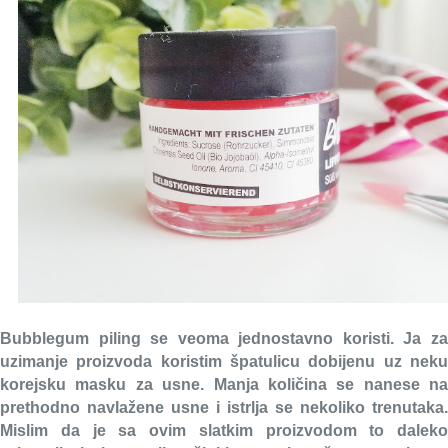
Bubblegum piling se veoma jednostavno koristi. Ja za
uzimanje proizvoda koristim špatulicu dobijenu uz neku
korejsku masku za usne. Manja količina se nanese na
prethodno navlažene usne i istrlja se nekoliko trenutaka.
Mislim da je sa ovim slatkim proizvodom to daleko