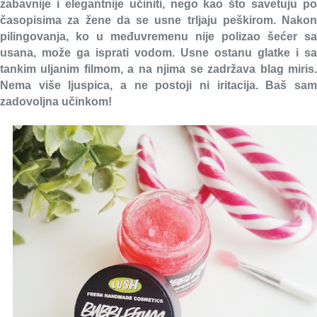
zabavnije i elegantnije učiniti, nego kao što savetuju po
časopisima za žene da se usne trljaju peškirom. Nakon
pilingovanja, ko u međuvremenu nije polizao šećer sa
usana, može ga isprati vodom. Usne ostanu glatke i sa
tankim uljanim filmom, a na njima se zadržava blag miris.
Nema više ljuspica, a ne postoji ni iritacija. Baš sam
zadovoljna učinkom!