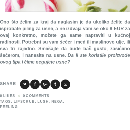
Ono što želim za kraj da naglasim je da ukoliko želite da
isprobate piling za usne, a ne izdvaja vam se oko 8 EUR za
ovaj konkretno, možete ga same napraviti u kućnoj
radinosti. Potrebni su vam šećer i med ili maslinovo ulje, ili
sva tri zajedno. Smešajte da bude baš gusto, zasićeno
šećerom, i nanesite na usne.
Da li ste koristile proizvod
ovog tipa i čime negujete usne?
SHARE
0
LIKES
0
COMMENTS
TAGS:
LIPSCRUB
,
LUSH
,
NEGA
,
PEELING