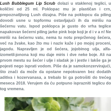
Lush Bubblegum Lip Scrub
dolazi u staklenoj teglici, u
količini od 25 ml. Poklopac mu je plastičan i crn,
prepoznatljivog Lush dizajna. Piše na poklopcu da piling
dovodi usne u topformu ostavljajući ih da mirišu na
šećernu vatu. Ispod poklopca je gusto do vrha teglice
napakovan šećerni piling jarke pink boje koji je d i v a n! Ne
miriši na šećernu vatu, nema tu notu preprženog šećera,
već na žvake, kao žto mu i naziv kaže i po mojoj proceni,
jagodu. Napravljen je od šećera, jojobinog ulja, alfa-
izometil-jonona koji mu daje miris i dve neke boje. Ali na
prvom mestu su šećer i ulje i sladak je i jestiv i lakše ga je
pojesti nego isprati vodom. Piše da je samokonzervirajući,
što znači da može da opstane nepokvaren bez dodatih
aditiva i kozervanasa, a trebalo bi ga potrošiti do trećeg
meseca 2018. Verujem da ću potpuno isprazniti teglicu do
tog vremena.