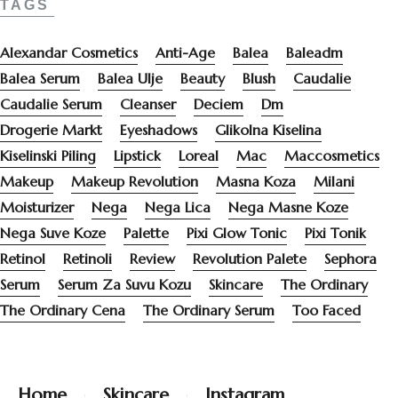
TAGS
Alexandar Cosmetics
Anti-Age
Balea
Baleadm
Balea Serum
Balea Ulje
Beauty
Blush
Caudalie
Caudalie Serum
Cleanser
Deciem
Dm
Drogerie Markt
Eyeshadows
Glikolna Kiselina
Kiselinski Piling
Lipstick
Loreal
Mac
Maccosmetics
Makeup
Makeup Revolution
Masna Koza
Milani
Moisturizer
Nega
Nega Lica
Nega Masne Koze
Nega Suve Koze
Palette
Pixi Glow Tonic
Pixi Tonik
Retinol
Retinoli
Review
Revolution Palete
Sephora
Serum
Serum Za Suvu Kozu
Skincare
The Ordinary
The Ordinary Cena
The Ordinary Serum
Too Faced
Home
Skincare
Instagram