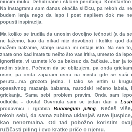
mučim muku. Dehidrirane i sklone perutanju. Konstantno.
Na instagramu sam danas okačila sličicu, pa rekoh da ne
budem lenja nego da lepo i post napišem dok me ne
popusti inspiracija.
Ma koliko se trudila da unosim dovoljno tečnosti (a da se
ne lažemo, kao da nikad nije dovoljno) i koliko god da
mažem balzame, stanje usana mi ostaje isto. Na sve to,
znate ono kad imate tu nešto što vas iritira, umesto da lepo
ignorišete, vi uzmete k’о za baksuz da čačkate…bar ja to
radim stalno. Počnem da se oblizujem, pa onda grickam
usne, pa onda zaparam usnu na mestu gde se suši i
peruta…ma grozota jedna. I tako se vrtim u krugu
opsesivnog mazanja balzama, narodski rečeno labela, i
grickanja. Sama sebi problem pravim. Onda sam lepo
odlučila – dosta! Osvrnula sam se jedan dan u
Lush
Nećeš više
prodavnici i zgrabila
Bubblegum piling
.
rekoh sebi, da sama zubima uklanjaš suve ljuspice,
kao nenormalna. Od tad pobožno koristim ovaj
ružičasti piling i evo kratke priče o njemu.