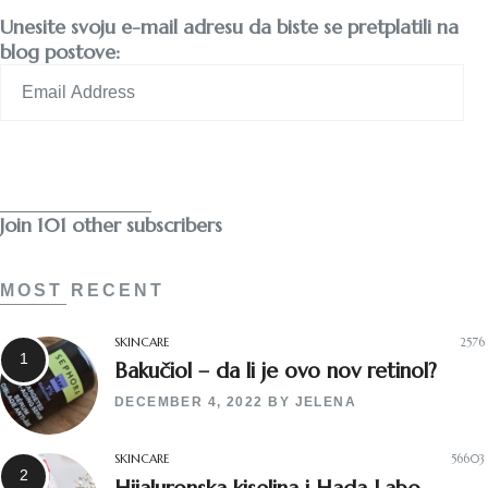
Unesite svoju e-mail adresu da biste se pretplatili na
blog postove:
Email
Address
Subscribe
Join 101 other subscribers
MOST RECENT
SKINCARE
2576
Bakučiol – da li je ovo nov retinol?
DECEMBER 4, 2022
BY
JELENA
SKINCARE
56603
Hijaluronska kiselina i Hada Labo