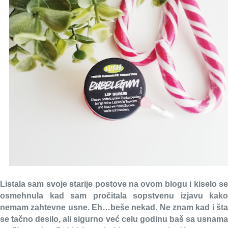
Listala sam svoje starije postove na ovom blogu i kiselo se
osmehnula kad sam pročitala sopstvenu izjavu kako
nemam zahtevne usne. Eh…
beše nekad. Ne znam kad i šta
se tačno desilo, ali sigurno već celu godinu baš sa usnama