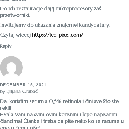
Do ich restauracje dają mikroprocesory zaś
przetworniki.
Inwitujemy do ukazania znajomej kandydatury.
Czytaj wiecej
https://lcd-pixel.com/
Reply
DECEMBER 15, 2021
by Ljiljana Grubač
Da, koristim serum s 0,5% retinola i čini sve što ste
rekli!
Hvala Vam na svim ovim korisnim i lepo napisanim
člancima! Članke i treba da piše neko ko se razume u
ono o čemu piše!