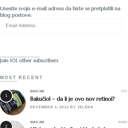
Unesite svoju e-mail adresu da biste se pretplatili na
blog postove:
Email
Address
Subscribe
Join 101 other subscribers
MOST RECENT
SKINCARE
2573
Bakučiol – da li je ovo nov retinol?
DECEMBER 4, 2022
BY
JELENA
SKINCARE
56460