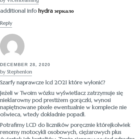
additional info
hydra зеркало
Reply
DECEMBER 28, 2020
by Stephenlon
Szarfy naprawcze lcd 2021 które wyłonić?
Jeżeli w Twoim wózku wyświetlacz zatrzymuje się
nieklarowny pod prestiżem gorączki, wynosi
napiętnowane pixele ewentualnie w komplecie nie
oświeca, wtedy dokładnie popadł.
Potrafimy LCD do liczników poręcznie którejkolwiek
renomy motocykli osobowych, ciężarowych plus