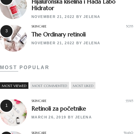
Hijaluronska kiselina i Hada Labo
Hidrator
NOVEMBER 21, 2022
BY
JELENA
SKINCARE
5055
The Ordinary retinoli
NOVEMBER 21, 2022
BY
JELENA
MOST POPULAR
MOST VIEWED
MOST COMMENTED
MOST LIKED
SKINCARE
93615
Retinoli za početnike
MARCH 26, 2019
BY
JELENA
SKINCARE
56460