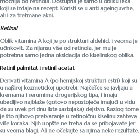
moćnija od retinola. Dostupna je samo u obliku leka
koji se izdaje na recept. Koristi se u anti ageing svrhe,
ali i za tretmane akni.
Retinal
Oblik vitamina A koji je po strukturi aldehid, i veoma je
učinkovit. Za nijansu više od retinola, jer mu je
potrebna samo jedna oksidacija do kiselinskog oblika.
Retinil palmitat i retinil acetat
Derivati vitamina A (po hemijskoj strukturi estri) koji su
u najširoj kozmetičkoj upotrebi. Najčešće se javljaju u
kremama i serumima drogerijskog tipa, i imaju
ubedljivo najblaže (gotovo nepostojeće imajući u vidu
da su uvek pri dnu liste sastojaka) dejstvo. Razlog tome
je što njihovo pretvaranje u retinoičnu kiselinu zahteva
više koraka. Njih uopšte ne treba da se pribojavate jer
su veoma blagi. Ali ne očekujte sa njima neke rezultate.