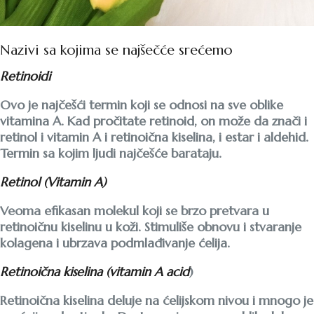
Nazivi sa kojima se najšečće srećemo
Retinoidi
Ovo je najčešći termin koji se odnosi na sve oblike
vitamina A. Kad pročitate retinoid, on može da znači i
retinol i vitamin A i retinoična kiselina, i estar i aldehid.
Termin sa kojim ljudi najčešće barataju.
Retinol (Vitamin A)
Veoma efikasan molekul koji se brzo pretvara u
retinoičnu kiselinu u koži. Stimuliše obnovu i stvaranje
kolagena i ubrzava podmlađivanje ćelija.
Retinoična kiselina (vitamin A acid
)
Retinoična kiselina deluje na ćelijskom nivou i mnogo je