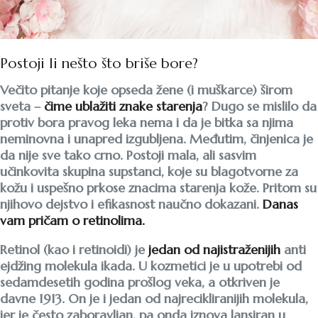
Postoji li nešto što briše bore?
Večito pitanje koje opseda žene (i muškarce) širom
sveta –
čime ublažiti znake starenja
? Dugo se mislilo da
protiv bora pravog leka nema i da je bitka sa njima
neminovna i unapred izgubljena. Međutim, činjenica je
da nije sve tako crno. Postoji mala, ali sasvim
učinkovita skupina supstanci, koje su blagotvorne za
kožu i uspešno prkose znacima starenja kože. Pritom su
njihovo dejstvo i efikasnost naučno dokazani.
Danas
vam pričam o retinolima.
Retinol (kao i retinoidi) je
jedan od najistraženijih
anti
ejdžing molekula ikada. U kozmetici je u upotrebi od
sedamdesetih godina prošlog veka, a otkriven je
davne 1913. On je i jedan od najrecikliranijih molekula,
jer je često zaboravljan, pa onda iznova lansiran u