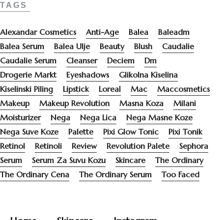
TAGS
Alexandar Cosmetics
Anti-Age
Balea
Baleadm
Balea Serum
Balea Ulje
Beauty
Blush
Caudalie
Caudalie Serum
Cleanser
Deciem
Dm
Drogerie Markt
Eyeshadows
Glikolna Kiselina
Kiselinski Piling
Lipstick
Loreal
Mac
Maccosmetics
Makeup
Makeup Revolution
Masna Koza
Milani
Moisturizer
Nega
Nega Lica
Nega Masne Koze
Nega Suve Koze
Palette
Pixi Glow Tonic
Pixi Tonik
Retinol
Retinoli
Review
Revolution Palete
Sephora
Serum
Serum Za Suvu Kozu
Skincare
The Ordinary
The Ordinary Cena
The Ordinary Serum
Too Faced