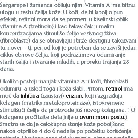
Šargarepe i žumanca obiluju njim. Vitamin A ima bitnu
ulogu u rastu ćelija kože. U koži, da bi ispoljio pun
efekat, retinol mora da se promeni u kiselinski oblik
vitamina A (tretinoin) i kao takav čak u malim
koncentracijama stimuliše ćelije vezivnog tkiva
(fibroblaste) da se obnavljaju i brže dostignu takozvani
turnover – tj. period koji je potreban da se završi jedan
ciklus obnove ćelija, koji podrazumeva odumiranje
starih ćelija i stvaranje mladih, u proseku trajanja 28
dana.
Ukoliko postoji manjak vitamina A u koži, fibroblasti
odumiru, a usled toga i koža slabi. Pritom,
retinol
ima
moć da
inhibira
(zaustavi)
enzime
koji razgrađuju
kolagen (matriks metaloproteinaze), istovremeno
stimulišući ćelije da proizvode još novog kolagena. ( O
kolagenu pročitajte detaljnije u
ovom mom postu
.)
Smatra se da je celokupno stanje kože poboljšano
nakon otprilike 4 do 6 nedelja po početku korišćenja