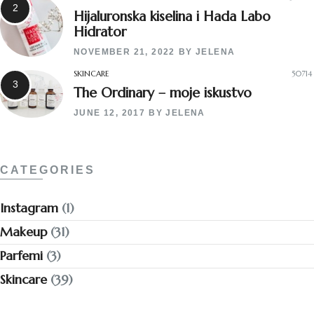
Hijaluronska kiselina i Hada Labo
Hidrator
NOVEMBER 21, 2022
BY
JELENA
SKINCARE
50714
The Ordinary – moje iskustvo
JUNE 12, 2017
BY
JELENA
CATEGORIES
Instagram
(1)
Makeup
(31)
Parfemi
(3)
Skincare
(39)