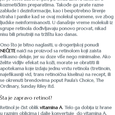
kozmetičkim preparatima. Takođe ga prate razne
zablude i dezinformacije, kao i bespotrebno širenje
straha i panike kad se ovaj molekul spomene, sve zbog
ljudske neinformisanosti. U današnje vreme molekuli iz
sgrupe retinola dođivljavaju ponovo procvat, nikad
nisu bili prisutniji na tržištu kao danas.
Ono što je bitno naglasiti, u drogerijskoj ponudi
NEĆETE
naići na proizvod sa retinolom koji zaista
efikasno deluje, jer su doze više nego minimalne. Ako
želite vidljiv efekat na koži, morate se obratiti ili
apotekama koje izdaju jednu vrstu retinola (tretinoin,
najefikasniji vid, trans retinoična kiselina) na recept, ili
se okrenuti brendovima poput Paula‘s Choice, The
Ordinary, Sunday Riley itd.
Šta je zapravo retinol?
Retinol je čist oblik
vitamina A
. Telo ga dobija iz hrane
u raznim oblicima i dalje konvertuje do vitamina A.