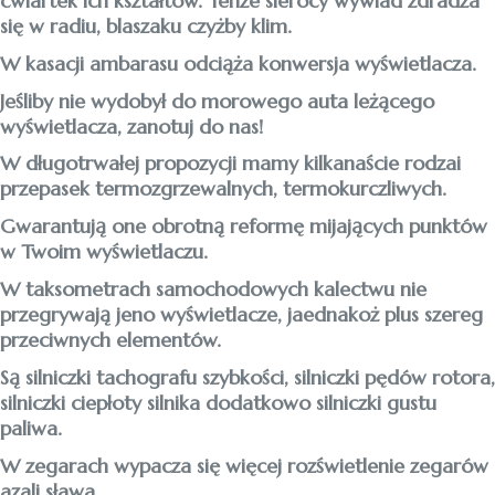
ćwiartek ich kształtów. Tenże sierocy wywiad zdradza
się w radiu, blaszaku czyżby klim.
W kasacji ambarasu odciąża konwersja wyświetlacza.
Jeśliby nie wydobył do morowego auta leżącego
wyświetlacza, zanotuj do nas!
W długotrwałej propozycji mamy kilkanaście rodzai
przepasek termozgrzewalnych, termokurczliwych.
Gwarantują one obrotną reformę mijających punktów
w Twoim wyświetlaczu.
W taksometrach samochodowych kalectwu nie
przegrywają jeno wyświetlacze, jaednakoż plus szereg
przeciwnych elementów.
Są silniczki tachografu szybkości, silniczki pędów rotora,
silniczki ciepłoty silnika dodatkowo silniczki gustu
paliwa.
W zegarach wypacza się więcej rozświetlenie zegarów
azali sława.