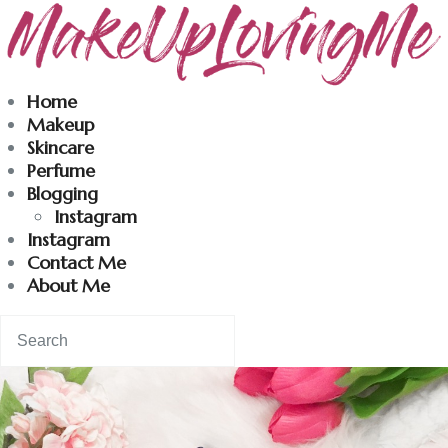
Makeuplovingme
Home
Makeup
Dobrodošli u moj svet nege i lepote!
Skincare
Perfume
Blogging
Home
Instagram
Instagram
Skincare
Contact Me
About Me
Instagram
Contact