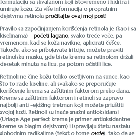
formulaciju sa skvalanom koji istovremeno i hidrira i
umiruje kožu. Za više informacija o propratnim
dejstvma retinola
pročitajte ovaj moj post
!
Pravilo sa započinjanjem korišćenja retinola je (kao i sa
kiselinama) –
početi lagano
, svako treće veče, pa
vremenom, kad se koža navikne, aplicirati češće.
Takođe, ako se pribojavate iritcije, možete praviti
retinolsku masku, gde biste kremu sa retinolom držali
desetak minuta na licu, pa potom očistili lice.
Retinoli ne čine kožu toliko osetljivom na sunce, kao
što to rade kiseline, ali svakako se preporučuje
korišćenje krema sa zaštitnim faktorom preko dana.
Kreme sa zaštitnim faktorom i retinoli su zapravo
najbolji anti -ejdžing tretman koji možete priuštiti
svojoj koži. Retinoli su inače snažni antioksidansi
(Uriage Age perfect krema je primer antioksidantne
kreme sa blagim dejstvom) i ispravljaju štetu nastalu
slobodnim radikalima (tekst o tome
ovde
), tako da se