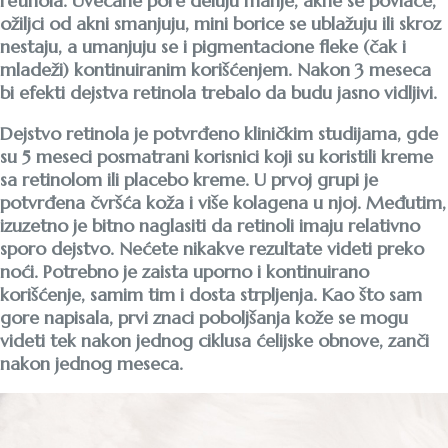
retinola. Uvećane pore deluju manje, akne se povlače,
ožiljci od akni smanjuju, mini borice se ublažuju ili skroz
nestaju, a umanjuju se i pigmentacione fleke (čak i
mladeži) kontinuiranim korišćenjem. Nakon 3 meseca
bi efekti dejstva retinola trebalo da budu jasno vidljivi.
Dejstvo retinola je potvrđeno kliničkim studijama, gde
su 5 meseci posmatrani korisnici koji su koristili kreme
sa retinolom ili placebo kreme. U prvoj grupi je
potvrđena čvršća koža i više kolagena u njoj. Međutim,
izuzetno je bitno naglasiti da retinoli imaju relativno
sporo dejstvo. Nećete nikakve rezultate videti preko
noći. Potrebno je zaista uporno i kontinuirano
korišćenje, samim tim i dosta strpljenja. Kao što sam
gore napisala, prvi znaci poboljšanja kože se mogu
videti tek nakon jednog ciklusa ćelijske obnove, zanči
nakon jednog meseca.