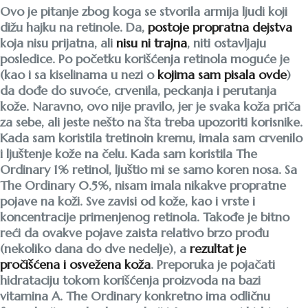
Ovo je pitanje zbog koga se stvorila armija ljudi koji
dižu hajku na retinole. Da,
postoje propratna dejstva
koja nisu prijatna, ali
nisu ni trajna
, niti ostavljaju
posledice. Po početku korišćenja retinola moguće je
(kao i sa kiselinama u nezi o
kojima sam pisala ovde
)
da dođe do suvoće, crvenila, peckanja i perutanja
kože. Naravno, ovo nije pravilo, jer je svaka koža priča
za sebe, ali jeste nešto na šta treba upozoriti korisnike.
Kada sam koristila tretinoin kremu, imala sam crvenilo
i ljuštenje kože na čelu. Kada sam koristila The
Ordinary 1% retinol, ljuštio mi se samo koren nosa. Sa
The Ordinary 0.5%, nisam imala nikakve propratne
pojave na koži. Sve zavisi od kože, kao i vrste i
koncentracije primenjenog retinola. Takođe je bitno
reći da ovakve pojave zaista relativo brzo prođu
(nekoliko dana do dve nedelje), a
rezultat je
pročišćena i osvežena koža
. Preporuka je pojačati
hidrataciju tokom korišćenja proizvoda na bazi
vitamina A. The Ordinary konkretno ima odličnu